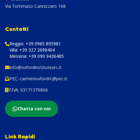
Via Tommaso Cannizzaro 168
Contatti
Reggio:
+39 0965 895981
Villa:
+39 327 2698404
Messina:
+39 090 9436485
info@oxfordinstitutesrc.it
PEC:
carmenoxfordrc@pec.it
P.IVA: 03171370806
Chatta con noi
Link Rapidi