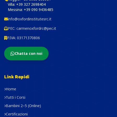
Villa:
+39 327 2698404
Messina:
+39 090 9436485
info@oxfordinstitutesrc.it
PEC:
carmenoxfordrc@pec.it
P.IVA: 03171370806
Chatta con noi
Link Rapidi
Home
Tutti i Corsi
Bambini 2–5 (Online)
Certificazioni