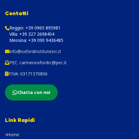
Contatti
Reggio:
+39 0965 895981
Villa:
+39 327 2698404
Messina:
+39 090 9436485
info@oxfordinstitutesrc.it
PEC:
carmenoxfordrc@pec.it
P.IVA: 03171370806
Chatta con noi
Link Rapidi
Home