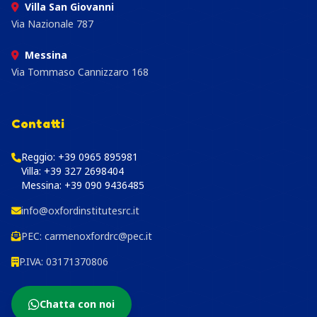
Villa San Giovanni
Via Nazionale 787
Messina
Via Tommaso Cannizzaro 168
Contatti
Reggio:
+39 0965 895981
Villa:
+39 327 2698404
Messina:
+39 090 9436485
info@oxfordinstitutesrc.it
PEC:
carmenoxfordrc@pec.it
P.IVA: 03171370806
Chatta con noi