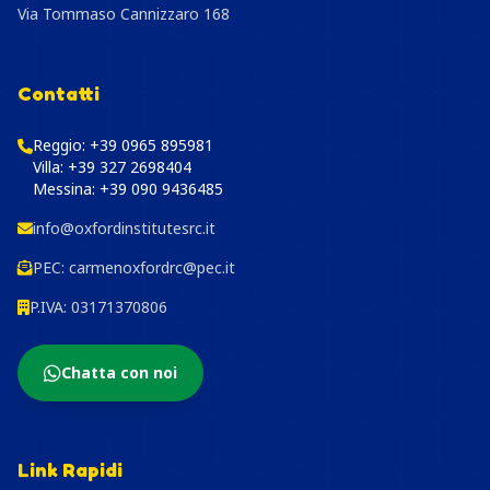
Via Tommaso Cannizzaro 168
Contatti
Reggio:
+39 0965 895981
Villa:
+39 327 2698404
Messina:
+39 090 9436485
info@oxfordinstitutesrc.it
PEC:
carmenoxfordrc@pec.it
P.IVA: 03171370806
Chatta con noi
Link Rapidi