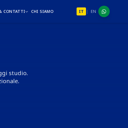
 & CONTATTI
CHI SIAMO
IT
|
EN
WhatsApp
ggi studio.
zionale.