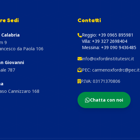
re Sedi
Contatti
 Calabria
Reggio:
+39 0965 895981
Villa:
+39 327 2698404
am 9
Messina:
+39 090 9436485
rancesco da Paola 106
info@oxfordinstitutesrc.it
an Giovanni
nale 787
PEC:
carmenoxfordrc@pec.it
P.IVA: 03171370806
na
so Cannizzaro 168
Chatta con noi